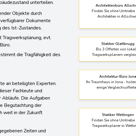
bäudezustand unterteilen.
Architektenbüro Allsch
Finden Sie ohne Umtriebe 
ender Objekte durch
Architekten in Allschwi
d verfügbarer Dokumente
 des Ist-Zustandes.
t Tragwerksplanung, evt.
Statiker Glattbrugg
Büro.
Bis 3 Offerten von loka
stimmt die Tragfähigkeit des
Tragwerksplanern verglei
Architektur-Büro Jon
Ihr Traumhaus in Jona - holen
te an beteiligten Experten.
einige Vergleichsofferte
 dieser Fachleute und
er Abläufe. Die Aufgaben
die Begutachtung der
 weit in der Zukunft
Statiker Wettingen
Finden Sie ohne Umtriebe 
Tragwerksplaner in Wetti
gegebenen Zeiten und