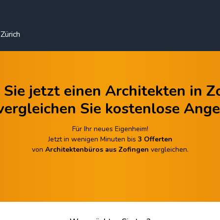
Zürich
 Sie jetzt einen Architekten in Z
vergleichen Sie kostenlose Ange
Für Ihr neues Eigenheim!
Jetzt in wenigen Minuten bis
3 Offerten
von
Architektenbüros aus Zofingen
vergleichen.