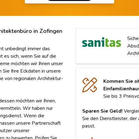
hitektenbüro in Zofingen
Siche
Absch
cht unbedingt immer das
Archi
t es sich, wenn Sie auf die
Gerne möchten wir Ihnen unser
 Sie Ihre Eckdaten in unsere
e von regionalen Architektur-
Kommen Sie oh
Einfamilienhau
Sie bis 3 Preisv
dessen möchten wir Ihnen,
ermitteln. Wir haben nur
Sparen Sie Geld!
Verglei
ungsdienst. Wenn die
Sie den Dienstleister, der
rmassen unsere Partnerschaft
passt.
nutzer unserer
ro zu bewerten. Prüfen Sie