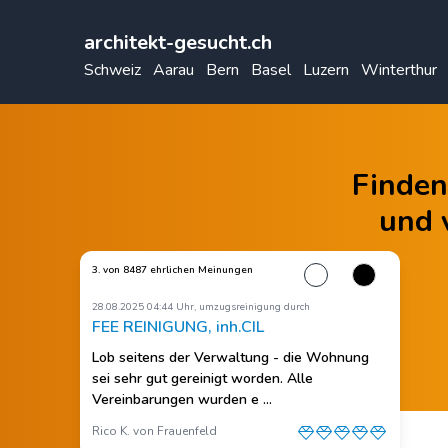
architekt-gesucht.ch
Schweiz
Aarau
Bern
Basel
Luzern
Winterthur
Finden
und 
3. von 8487 ehrlichen Meinungen
28.08.2025 04:44 Uhr, umzugsreinigung durch
FEE REINIGUNG, inh.CIL
Lob seitens der Verwaltung - die Wohnung
sei sehr gut gereinigt worden. Alle
Vereinbarungen wurden e ...
Rico K. von Frauenfeld