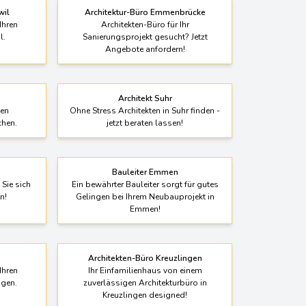
wil
Architektur-Büro Emmenbrücke
Ihren
Architekten-Büro für Ihr
l.
Sanierungsprojekt gesucht? Jetzt
Angebote anfordern!
Architekt Suhr
len
Ohne Stress Architekten in Suhr finden -
chen.
jetzt beraten lassen!
a
Bauleiter Emmen
 Sie sich
Ein bewährter Bauleiter sorgt für gutes
n!
Gelingen bei Ihrem Neubauprojekt in
Emmen!
Architekten-Büro Kreuzlingen
Ihren
Ihr Einfamilienhaus von einem
ngen.
zuverlässigen Architekturbüro in
Kreuzlingen designed!