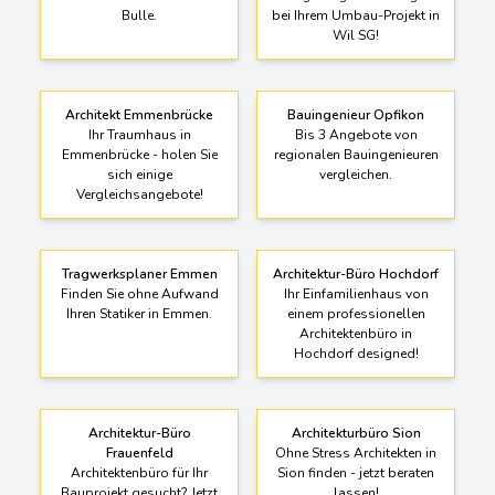
Bulle.
bei Ihrem Umbau-Projekt in
Wil SG!
Architekt Emmenbrücke
Bauingenieur Opfikon
Ihr Traumhaus in
Bis 3 Angebote von
Emmenbrücke - holen Sie
regionalen Bauingenieuren
sich einige
vergleichen.
Vergleichsangebote!
Tragwerksplaner Emmen
Architektur-Büro Hochdorf
Finden Sie ohne Aufwand
Ihr Einfamilienhaus von
Ihren Statiker in Emmen.
einem professionellen
Architektenbüro in
Hochdorf designed!
Architektur-Büro
Architekturbüro Sion
Frauenfeld
Ohne Stress Architekten in
Architektenbüro für Ihr
Sion finden - jetzt beraten
Bauprojekt gesucht? Jetzt
lassen!