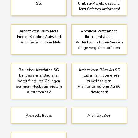
Ihren Statiker in Kirchberg
Architektenbüro für Ihr
SG.
Umbau-Projekt gesucht?
Jetzt Offerten anfordern!
Architekten-Büro Mels
Architekt Wittenbach
Finden Sie ohne Aufwand
Ihr Traumhaus in
Ihr Architektenbüro in Mels.
Wittenbach - holen Sie sich
einige Vergleichsofferten!
Bauleiter Altstätten SG
Architekten-Büro Au SG
Ein bewährter Bauleiter
Ihr Eigenheim von einem
sorgt für gutes Gelingen
zuverlässigen
bei Ihrem Neubauprojekt in
Architektenbüro in Au SG
Altstätten SG!
designed!
Architekt Basel
Architekt Bern