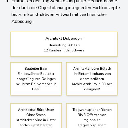
Erarbeiten der Tragwerkslösung unter Bedachtnahme
der durch die Objektplanung integrierten Fachkonzepte
bis zum konstruktiven Entwurf mit zeichnerischer
Abbildung.
Architekt Dübendorf
Bewertung:
4.63
/
5
12
Kunden in der Schweiz
Bauleiter Baar
Architektenbüro Bülach
Ein bewährter Bauleiter
Ihr Einfamilienhaus von
sorgt für gutes Gelingen
einem seriösen
bei Ihrem Bauvorhaben in
Architektenbüro in Bülach
Baar!
designed!
Architektur-Büro Uster
Tragwerksplaner Riehen
Ohne Stress
Bis 3 Offerten von
Architektenbüro in Uster
regionalen
finden - jetzt beraten
Tragwerksplanern