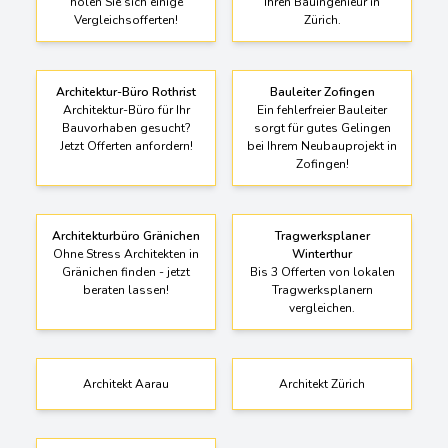
holen Sie sich einige
Ihren Bauingenieur in
Vergleichsofferten!
Zürich.
Architektur-Büro Rothrist
Bauleiter Zofingen
Architektur-Büro für Ihr
Ein fehlerfreier Bauleiter
Bauvorhaben gesucht?
sorgt für gutes Gelingen
Jetzt Offerten anfordern!
bei Ihrem Neubauprojekt in
Zofingen!
Architekturbüro Gränichen
Tragwerksplaner
Ohne Stress Architekten in
Winterthur
Gränichen finden - jetzt
Bis 3 Offerten von lokalen
beraten lassen!
Tragwerksplanern
vergleichen.
Architekt Aarau
Architekt Zürich