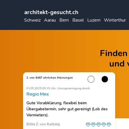
architekt-gesucht.ch
Schweiz
Aarau
Bern
Basel
Luzern
Winterthur
Finden 
und 
3. von 8487 ehrlichen Meinungen
28.08.2025 04:44 Uhr, umzugsreinigung durch
FEE REINIGUNG, inh.CIL
Lob seitens der Verwaltung - die Wohnung
sei sehr gut gereinigt worden. Alle
Vereinbarungen wurden e ...
Rico K. von Frauenfeld