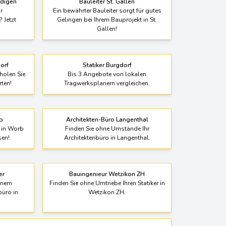
ndigen
Bauleiter St. Gallen
r
Ein bewährter Bauleiter sorgt für gutes
 Jetzt
Gelingen bei Ihrem Bauprojekt in St.
Gallen!
orf
Statiker Burgdorf
holen Sie
Bis 3 Angebote von lokalen
rten!
Tragwerksplanern vergleichen.
b
Architekten-Büro Langenthal
 in Worb
Finden Sie ohne Umstände Ihr
sen!
Architektenbüro in Langenthal.
er
Bauingenieur Wetzikon ZH
einem
Finden Sie ohne Umtriebe Ihren Statiker in
büro in
Wetzikon ZH.