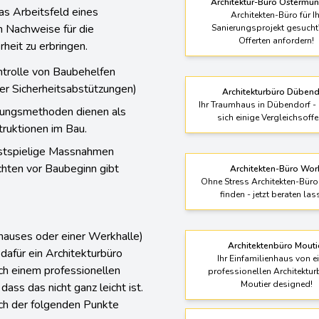
Architektur-Büro Ostermu
s Arbeitsfeld eines
Architekten-Büro für Ih
n Nachweise für die
Sanierungsprojekt gesucht?
Offerten anfordern!
heit zu erbringen.
ntrolle von Baubehelfen
er Sicherheitsabstützungen)
Architekturbüro Dübend
Ihr Traumhaus in Dübendorf - 
lungsmethoden dienen als
sich einige Vergleichsoffe
truktionen im Bau.
ostspielige Massnahmen
hten vor Baubeginn gibt
Architekten-Büro Wor
Ohne Stress Architekten-Büro
finden - jetzt beraten las
nhauses oder einer Werkhalle)
Architektenbüro Mouti
 dafür ein Architekturbüro
Ihr Einfamilienhaus von 
ch einem professionellen
professionellen Architektur
Moutier designed!
dass das nicht ganz leicht ist.
ich der folgenden Punkte