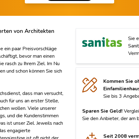
erten von Architekten
Sie 
Sanit
ge ein paar Preisvorschläge
Verm
chäftigt, bevor man einen
e rasch zu Ihrem Ziel. Im Nu
en und schon können Sie sich
Kommen Sie oh
Einfamilienhau
chsdienst, dass man versucht,
Sie bis 3 Angebo
ch für uns an erster Stelle,
chen wollen. Viele unserer
Sparen Sie Geld!
Verglei
wegs, und die Kundenstimmen
Sie den Anbieter, der am 
 ist unser Ziel. Jeweils nach
das engagierte
Seit 2008 verm
ngünstige ist oft nicht der