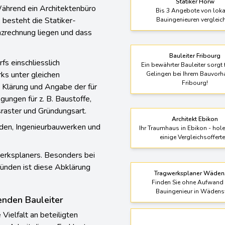
Statiker Horw
ährend ein Architektenbüro
Bis 3 Angebote von loka
 besteht die Statiker-
Bauingenieuren vergleic
anzrechnung liegen und dass
Bauleiter Fribourg
s einschliesslich
Ein bewährter Bauleiter sorgt 
s unter gleichen
Gelingen bei Ihrem Bauvorh
Fribourg!
 Klärung und Angabe der für
ungen für z. B. Baustoffe,
sraster und Gründungsart.
Architekt Ebikon
uden, Ingenieurbauwerken und
Ihr Traumhaus in Ebikon - hole
einige Vergleichsofferte
erksplaners. Besonders bei
ünden ist diese Abklärung
Tragwerksplaner Wäden
Finden Sie ohne Aufwand 
Bauingenieur in Wädens
enden Bauleiter
Vielfalt an beteiligten