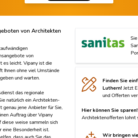
geboten von Architekten
Sie
San
itaufwändigen
Por
ichsangebote von
es leicht. Vipany ist die
lft Ihnen ohne viel Umstände
ingeben und warten.
Finden Sie ein
Luthern!
Jetzt E
sdienst das regionale
und Offerten ver
e natürlich ein Architekten-
t genau jene Anbieter für Sie,
Hier können Sie sparen!
inen Auftrag über Vipany
Architektenofferten lohnt s
f diese weise sammeln sich
 eine Besonderheit ist.
Wir bringen vi
elfen, dass auch Sie das