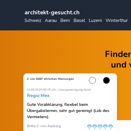
architekt-gesucht.ch
Schweiz
Aarau
Bern
Basel
Luzern
Winterthur
Finden
und 
2. von 8487 ehrlichen Meinungen
01.09.2025 09:15 Uhr, Umzugsreinigung durch
Regio Mex
Gute Vorabklärung, flexibel beim
Übergabetermin, sehr gut gereinigt (Lob des
Vermieters).
Britta Z. von Aarberg