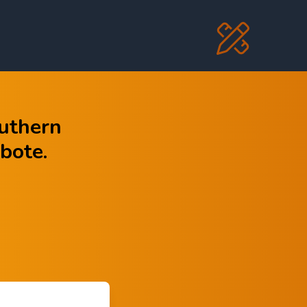
Luthern
bote.