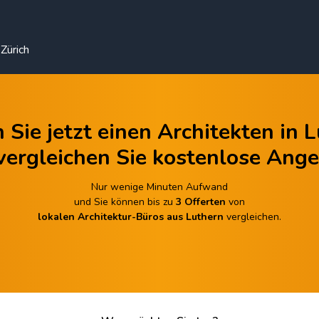
Zürich
 Sie jetzt einen Architekten in 
vergleichen Sie kostenlose Ange
Nur wenige Minuten Aufwand
und Sie können bis zu
3 Offerten
von
lokalen Architektur-Büros aus Luthern
vergleichen.