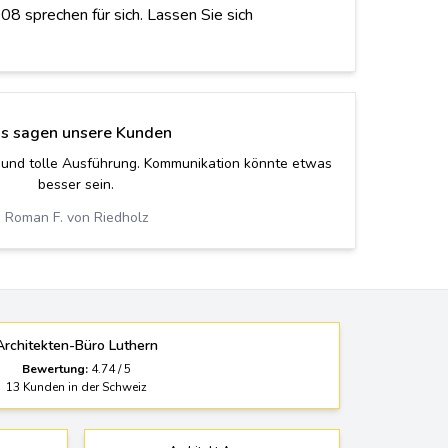
08 sprechen für sich. Lassen Sie sich
s sagen unsere Kunden
ohl nie auf diesen genialen Architekten gestossen.
hat eine tolle Arbeit gemacht.
Sarah L. von Thun
Architekten-Büro Luthern
Bewertung:
4.74
/
5
13
Kunden in der Schweiz