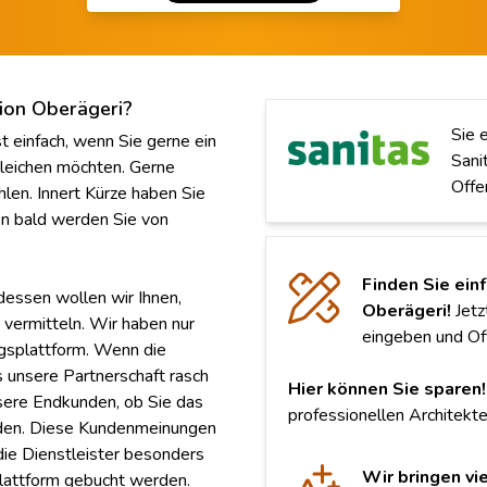
gion Oberägeri?
Sie 
t einfach, wenn Sie gerne ein
Sani
leichen möchten. Gerne
Offe
len. Innert Kürze haben Sie
on bald werden Sie von
Finden Sie ein
essen wollen wir Ihnen,
Oberägeri!
Jetz
 vermitteln. Wir haben nur
eingeben und Off
ngsplattform. Wenn die
s unsere Partnerschaft rasch
Hier können Sie sparen!
nsere Endkunden, ob Sie das
professionellen Architekte
rden. Diese Kundenmeinungen
ie Dienstleister besonders
Wir bringen vie
lattform gebucht werden.