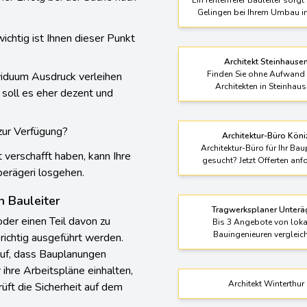
Bauleiter Cham
her Erfolg bei der Suche nach
Ein fehlerfreier Bauleiter sorgt
Gelingen bei Ihrem Umbau i
ichtig ist Ihnen dieser Punkt
Architekt Steinhause
Finden Sie ohne Aufwand 
viduum Ausdruck verleihen
Architekten in Steinhaus
 soll es eher dezent und
 zur Verfügung?
Architektur-Büro Köni
Architektur-Büro für Ihr Bau
verschafft haben, kann Ihre
gesucht? Jetzt Offerten anf
erägeri losgehen.
n Bauleiter
Tragwerksplaner Unterä
oder einen Teil davon zu
Bis 3 Angebote von loka
Bauingenieuren vergleic
 richtig ausgeführt werden.
auf, dass Bauplanungen
ihre Arbeitspläne einhalten,
Architekt Winterthur
üft die Sicherheit auf dem