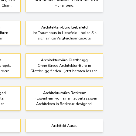
Tragwerksplaner Hünenberg
 für gutes
Finden Sie ohne Aufwand Ihren Statiker in
n Cham!
Hünenberg.
n
Architekten-Büro Liebefeld
Ihren
Ihr Traumhaus in Liebefeld - holen Sie
en.
sich einige Vergleichsangebote!
z
Architekturbüro Glattbrugg
projekt
Ohne Stress Architektur-Büro in
ordern!
Glattbrugg finden - jetzt beraten lassen!
geri
Architekturbüro Rotkreuz
len
Ihr Eigenheim von einem zuverlässigen
hen.
Architekten in Rotkreuz designed!
Architekt Aarau