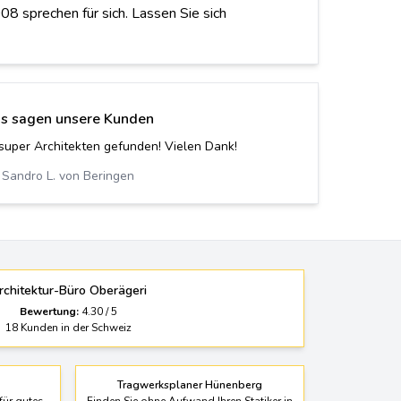
08 sprechen für sich. Lassen Sie sich
s sagen unsere Kunden
 Statiker beauftragt, der alles zu unserer vollsten
denheit ausgeführt hat. Danke!
Raul K. von Oberkirch LU
rchitektur-Büro Oberägeri
Bewertung:
4.30
/
5
18
Kunden in der Schweiz