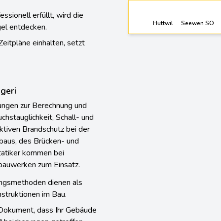
sionell erfüllt, wird die
Huttwil
Seewen SO
gel entdecken.
Zeitpläne einhalten, setzt
geri
tungen zur Berechnung und
chstauglichkeit, Schall- und
tiven Brandschutz bei der
baus, des Brücken- und
tatiker kommen bei
auwerken zum Einsatz.
ungsmethoden dienen als
nstruktionen im Bau.
n Dokument, dass Ihr Gebäude