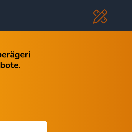
berägeri
bote.