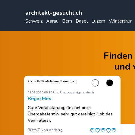
architekt-gesucht.ch
Schweiz
Aarau
Bern
Basel
Luzern
Winterthur
Finden 
und 
2. von 8487 ehrlichen Meinungen
01.09.2025 09:15 Uhr, Umzugsreinigung durch
Regio Mex
Gute Vorabklärung, flexibel beim
Übergabetermin, sehr gut gereinigt (Lob des
Vermieters).
Britta Z. von Aarberg