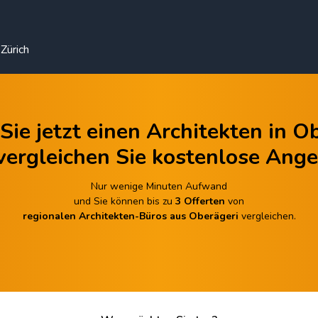
Zürich
Sie jetzt einen Architekten in O
vergleichen Sie kostenlose Ange
Nur wenige Minuten Aufwand
und Sie können bis zu
3 Offerten
von
regionalen Architekten-Büros aus Oberägeri
vergleichen.